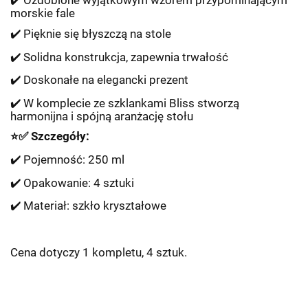
✔️
Ozdobione wyj
ą
tkowym wzorem przypominaj
ą
cym
morskie fale
✔️
Pi
ę
knie si
ę
b
ł
yszcz
ą
na stole
✔️
Solidna konstrukcja, zapewnia trwa
ł
o
ść
✔️
Doskona
ł
e na elegancki prezent
✔️
W komplecie ze szklankami Bliss stworz
ą
harmonijna i sp
ó
jn
ą
aran
ż
acj
ę
sto
ł
u
⭐✅
Szczeg
ół
y:
✔️
Pojemno
ść
: 250 ml
✔️
Opakowanie: 4 sztuki
✔️
Materia
ł
: szk
ł
o kryszta
ł
owe
Cena dotyczy 1 kompletu, 4 sztuk.