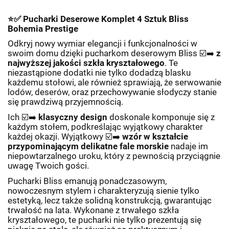
⭐✅
Pucharki Deserowe Komplet 4 Sztuk Bliss
Bohemia Prestige
Odkryj nowy wymiar elegancji i funkcjonalności w
swoim domu dzięki pucharkom deserowym Bliss
☑️➡️
z
najwyższej jakości szkła kryształowego
. Te
niezastąpione dodatki nie tylko dodadzą blasku
każdemu stołowi, ale również sprawiają, że serwowanie
lodów, deserów, oraz przechowywanie słodyczy stanie
się prawdziwą przyjemnością.
Ich
☑️➡️
klasyczny design
doskonale komponuje się z
każdym stołem, podkreślając wyjątkowy charakter
każdej okazji. Wyjątkowy
☑️➡️
wzór w kształcie
przypominającym delikatne fale morskie
nadaje im
niepowtarzalnego uroku, który z pewnością przyciągnie
uwagę Twoich gości.
Pucharki Bliss emanują ponadczasowym,
nowoczesnym stylem i charakteryzują sienie tylko
estetyką, lecz także solidną konstrukcją, gwarantując
trwałość na lata. Wykonane z trwałego szkła
kryształowego, te pucharki nie tylko prezentują się