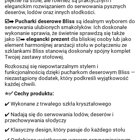
pięknie na stole, ale również są praktycznym i
eleganckim rozwiązaniem do serwowania pysznych
deserów, lodów oraz innych słodkości.
☑️➡️
Pucharki deserowe Bliss
są idealnym wyborem do
serwowania ulubionych smakołyków. Ich doskonałe
wykonanie sprawia, że świetnie sprawdzą się także
jako
☑️➡️
elegancki prezent
dla bliskiej osoby lub jako
element harmonijnej aranżacji stołu w połączeniu ze
szklankami Bliss stanowią doskonały spójny komplet
Twojej zastawy stołowej.
Rozkoszuj się niepowtarzalnym stylem i
funkcjonalnością dzięki pucharkom deserowym Bliss —
niezastąpiony dodatek, który podkreśli wyjątkowość
każdej chwili.
⭐✅
Cechy produktu:
✔️
Wykonane z trwa
ł
ego szk
ł
a kryszta
ł
owego
✔️
Nadaj
ą
si
ę
do serwowania lod
ó
w, deser
ó
w i
przechowywania s
ł
odyczy
✔️
Klasyczny design, kt
ó
ry pasuje do ka
ż
dego sto
ł
u