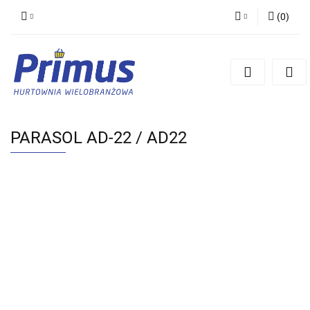
(
0
)
Zaloguj się
Zarejestruj się
Dodaj zgłoszenie
PARASOL AD-22 / AD22