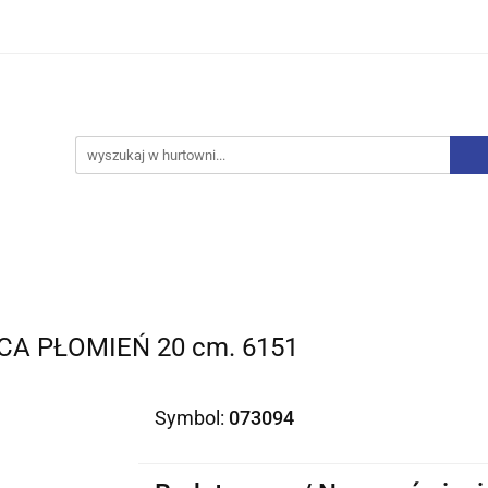
iurowe
Bielizna
Drobne AGD
Produkty Sezo
y, Skarpety
Upominki
Zabawki
Drobne AGD
Produkty Sezonowe
Rajstopy, Pończo
A PŁOMIEŃ 20 cm. 6151
Symbol:
073094