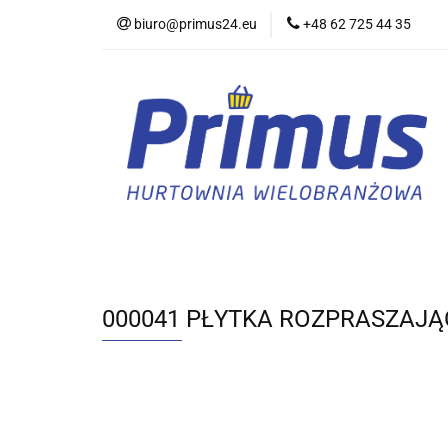
biuro@primus24.eu
+48 62 725 44 35
Artykuły Szkolno-B
Rajstopy, Pończoch
Artykuły Szkolno-Biurowe
Bielizna
000041 PŁYTKA ROZPRASZAJĄC