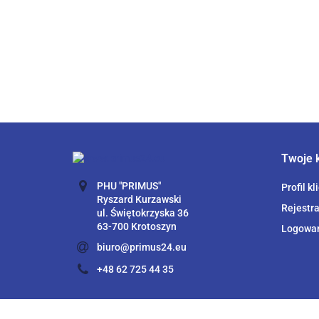
Twoje 
PHU "PRIMUS"
Profil kl
Ryszard Kurzawski
Rejestra
ul. Świętokrzyska 36
63-700 Krotoszyn
Logowa
biuro@primus24.eu
+48 62 725 44 35