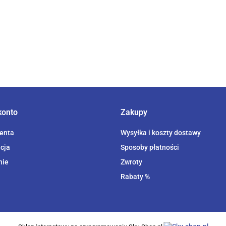
konto
Zakupy
ienta
Wysyłka i koszty dostawy
cja
Sposoby płatności
nie
Zwroty
Rabaty %