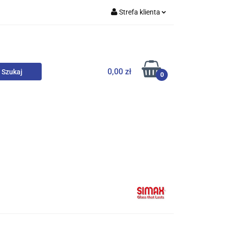
Strefa klienta
nowe
Zaloguj się
Zarejestruj się
Dodaj zgłoszenie
0,00 zł
0
chy, Skarpety
Upominki
Zabawki