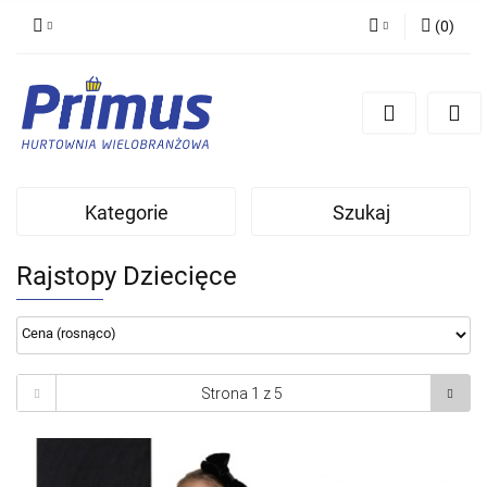
(
0
)
Zaloguj się
Zarejestruj się
Dodaj zgłoszenie
Kategorie
Szukaj
Rajstopy Dziecięce