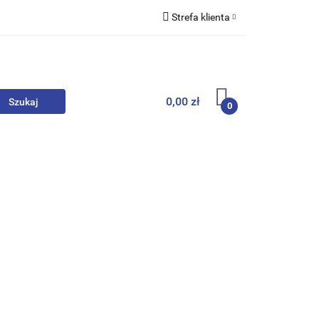
Strefa klienta
we
Zaloguj się
Zarejestruj się
Dodaj zgłoszenie
0,00 zł
0
, Skarpety
Upominki
Zabawki