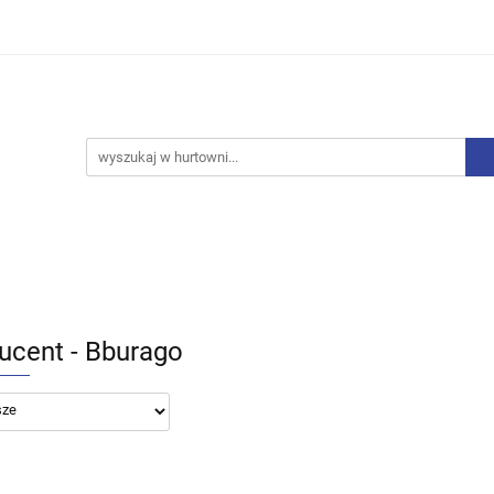
iurowe
Bielizna
Drobne AGD
Produkty Sezono
y, Skarpety
Upominki
Zabawki
Drobne AGD
Produkty Sezonowe
Rajstopy, Pończochy
ucent - Bburago