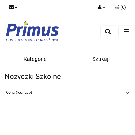
(
0
)
Zaloguj się
Zarejestruj się
Dodaj zgłoszenie
Kategorie
Szukaj
Nożyczki Szkolne