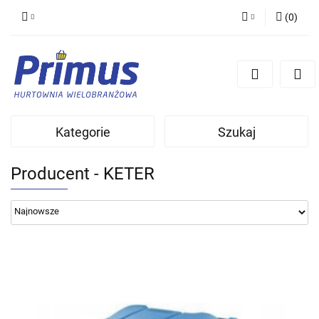
(
0
)
Zaloguj się
Zarejestruj się
Dodaj zgłoszenie
Kategorie
Szukaj
Producent - KETER