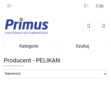
(
0
)
Zaloguj się
Zarejestruj się
Dodaj zgłoszenie
Kategorie
Szukaj
Producent - PELIKAN