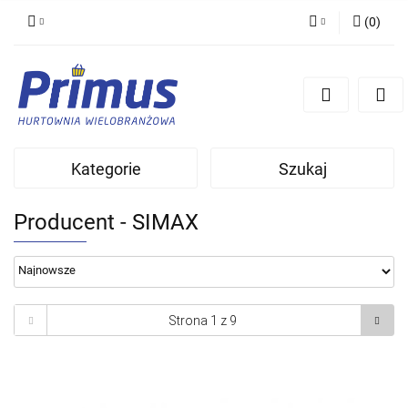
(
0
)
Zaloguj się
Zarejestruj się
Dodaj zgłoszenie
Kategorie
Szukaj
Producent - SIMAX