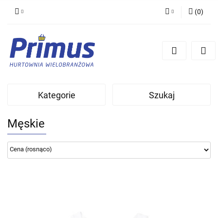
(
0
)
Zaloguj się
Zarejestruj się
Dodaj zgłoszenie
Kategorie
Szukaj
Męskie