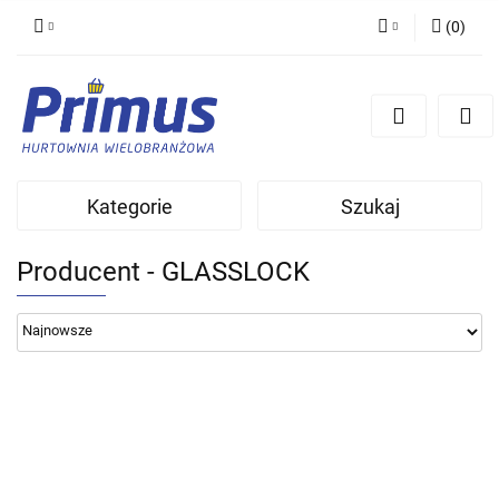
(
0
)
Zaloguj się
Zarejestruj się
Dodaj zgłoszenie
Kategorie
Szukaj
Producent - GLASSLOCK