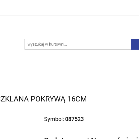
iurowe
Bielizna
Drobne AGD
Produkty Sezono
y, Skarpety
Upominki
Zabawki
Drobne AGD
Produkty Sezonowe
Rajstopy, Pończochy
 SZKLANA POKRYWĄ 16CM
Symbol:
087523