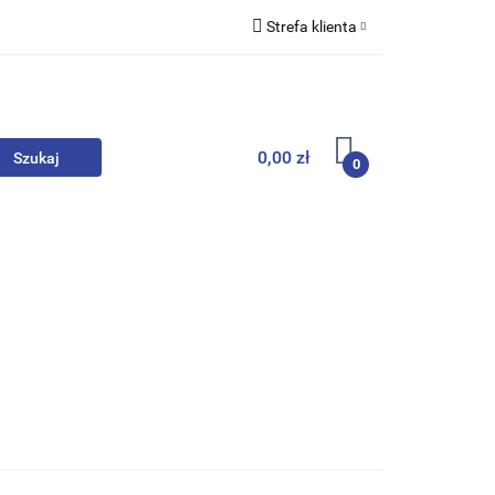
Strefa klienta
we
Zaloguj się
Zarejestruj się
Dodaj zgłoszenie
0,00 zł
0
, Skarpety
Upominki
Zabawki