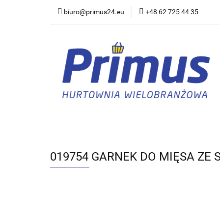
biuro@primus24.eu
+48 62 725 44 35
Artykuły Szkolno-B
Rajstopy, Pończoch
Artykuły Szkolno-Biurowe
Bielizna
019754 GARNEK DO MIĘSA ZE