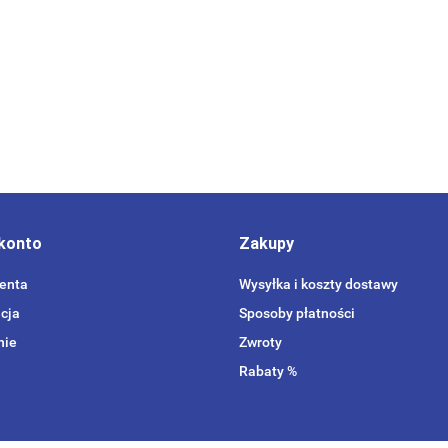
konto
Zakupy
ienta
Wysyłka i koszty dostawy
cja
Sposoby płatności
nie
Zwroty
Rabaty %