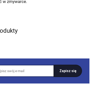
yć w zmywarce.
rodukty