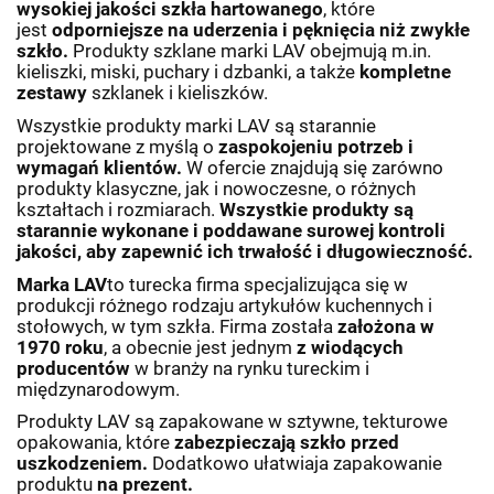
wysokiej jakości szkła hartowanego
, które
jest
odporniejsze na uderzenia i pęknięcia
niż zwykłe
szkło.
Produkty szklane marki LAV obejmują m.in.
kieliszki, miski, puchary i dzbanki, a także
kompletne
zestawy
szklanek i kieliszków.
Wszystkie produkty marki LAV są starannie
projektowane z myślą o
zaspokojeniu potrzeb i
wymagań klientów.
W ofercie znajdują się zarówno
produkty klasyczne, jak i nowoczesne, o różnych
kształtach i rozmiarach.
Wszystkie produkty są
starannie wykonane i poddawane surowej kontroli
jakości, aby zapewnić ich trwałość i długowieczność.
Marka LAV
to turecka firma specjalizująca się w
produkcji różnego rodzaju artykułów kuchennych i
stołowych, w tym szkła. Firma została
założona w
1970 roku
, a obecnie jest jednym
z wiodących
producentów
w branży na rynku tureckim i
międzynarodowym.
Produkty LAV są zapakowane w sztywne, tekturowe
opakowania, które
zabezpieczają szkło przed
uszkodzeniem.
Dodatkowo ułatwiaja zapakowanie
produktu
na prezent.