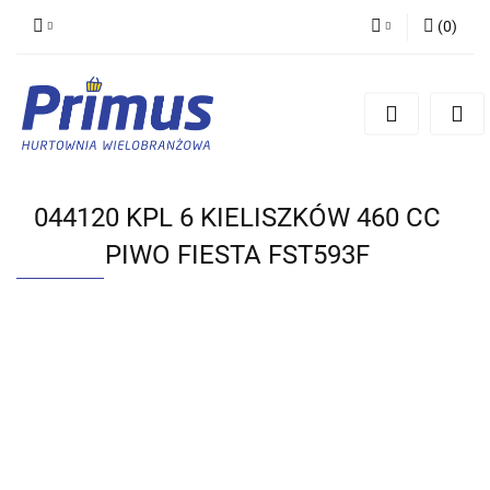
(
0
)
Zaloguj się
Zarejestruj się
Dodaj zgłoszenie
044120 KPL 6 KIELISZKÓW 460 CC
PIWO FIESTA FST593F