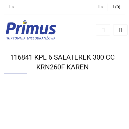
(
0
)
Zaloguj się
Zarejestruj się
Dodaj zgłoszenie
116841 KPL 6 SALATEREK 300 CC
KRN260F KAREN