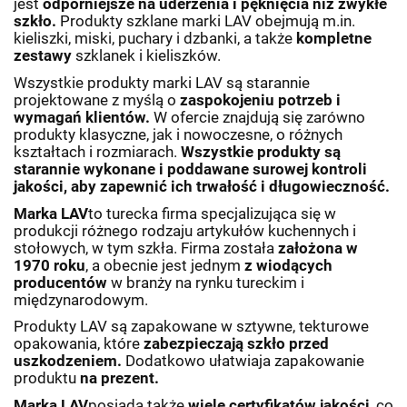
jest
odporniejsze na uderzenia i pęknięcia
niż zwykłe
szkło.
Produkty szklane marki LAV obejmują m.in.
kieliszki, miski, puchary i dzbanki, a także
kompletne
zestawy
szklanek i kieliszków.
Wszystkie produkty marki LAV są starannie
projektowane z myślą o
zaspokojeniu potrzeb i
wymagań klientów.
W ofercie znajdują się zarówno
produkty klasyczne, jak i nowoczesne, o różnych
kształtach i rozmiarach.
Wszystkie produkty są
starannie wykonane i poddawane surowej kontroli
jakości, aby zapewnić ich trwałość i długowieczność.
Marka LAV
to turecka firma specjalizująca się w
produkcji różnego rodzaju artykułów kuchennych i
stołowych, w tym szkła. Firma została
założona w
1970 roku
, a obecnie jest jednym
z wiodących
producentów
w branży na rynku tureckim i
międzynarodowym.
Produkty LAV są zapakowane w sztywne, tekturowe
opakowania, które
zabezpieczają szkło przed
uszkodzeniem.
Dodatkowo ułatwiaja zapakowanie
produktu
na prezent.
Marka LAV
posiada także
wiele certyfikatów jakości
, co