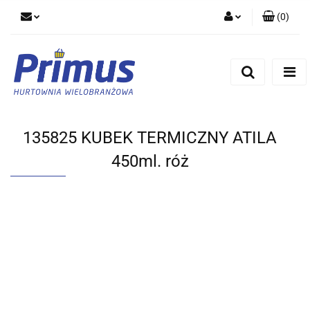
(
0
)
Zaloguj się
Zarejestruj się
Dodaj zgłoszenie
135825 KUBEK TERMICZNY ATILA
450ml. róż