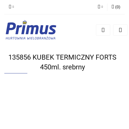
(
0
)
Zaloguj się
Zarejestruj się
Dodaj zgłoszenie
135856 KUBEK TERMICZNY FORTS
450ml. srebrny