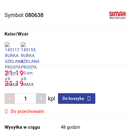
Symbol:
080638
Kolor/Wzór
21.19
21.19
kpl
Do koszyka
Do przechowalni
Wysyłka w ciągu
48 godzin