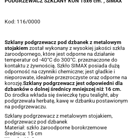
PODGRZEWACZ SZKLANY KON 15x6 cm. , SIMAX
Kod: 116/0000
Szklany podgrzewacz pod dzbanek z metalowym
stojakiem
został wykonany z wysokiej jakości szkła
żaroodpornego, które jest odporne na działanie
temperatur od -40°C do 300°C. przeznaczone do
kontaktu z żywnością. Szkło SIMAX posiada dużą
odporność na czynniki chemiczne; jest gładkie i
nieporowate, idealnie przezroczyste oraz odporne na
korozję.
Szklany podgrzewacz jest odpowiedni dla
dzbanków o dolnej średnicy mniejszej niż 16 cm.
Do środka wkłada się świeczkę typu tealight, aby
podgrzewała herbatę, kawę w dzbanku postawionym
na podgrzewaczu.
Szklany podgrzewacz z metalowym stojakiem,
podgrzewacz pod dzbanek
Materiał: szkło żaroodporne borokrzemowe
Średnica: 15 cm