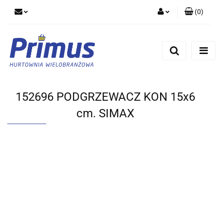
(
0
)
Zaloguj się
Zarejestruj się
Dodaj zgłoszenie
152696 PODGRZEWACZ KON 15x6
cm. SIMAX