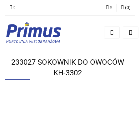
(
0
)
Zaloguj się
Zarejestruj się
Dodaj zgłoszenie
233027 SOKOWNIK DO OWOCÓW
KH-3302