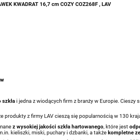
EK KWADRAT 16,7 cm COZY COZ268F , LAV
ów
 szkła
i jedna z wiodących firm z branży w Europie. Cieszy 
że produkty z firmy LAV cieszą się popularnością w 130 kra
onane
z wysokiej jakości szkła hartowanego
, które jest
odpo
n. kieliszki, miski, puchary i dzbanki, a także
kompletne z