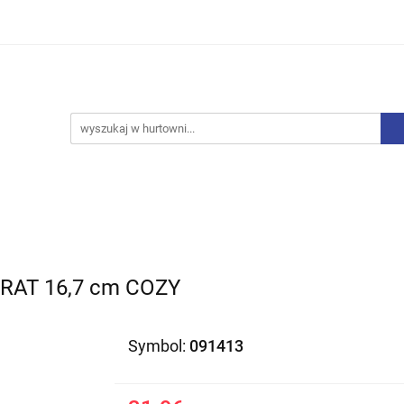
iurowe
Bielizna
Drobne AGD
Produkty Sezono
y, Skarpety
Upominki
Zabawki
Drobne AGD
Produkty Sezonowe
Rajstopy, Pończochy
RAT 16,7 cm COZY
Symbol:
091413