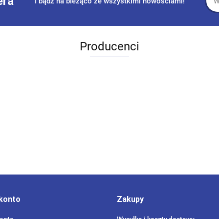
era
I bądź na bieżąco ze wszystkimi nowościami!
Producenci
konto
Zakupy