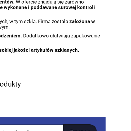
ientów.
W ofercie znajdują się zarówno
ie wykonane i poddawane surowej kontroli
ych, w tym szkła. Firma została
założona w
owym.
odzeniem.
Dodatkowo ułatwiaja zapakowanie
okiej jakości artykułów szklanych.
rodukty