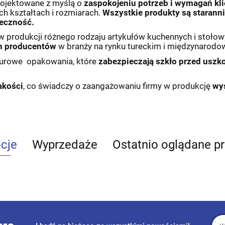
rojektowane z myślą o
zaspokojeniu potrzeb i wymagań kl
ch kształtach i rozmiarach.
Wszystkie produkty są starann
ieczność.
ę w produkcji różnego rodzaju artykułów kuchennych i stołow
h producentów
w branży na rynku tureckim i międzynarod
turowe opakowania, które
zabezpieczają szkło przed uszk
akości
, co świadczy o zaangażowaniu firmy w produkcję
wys
cje
Wyprzedaże
Ostatnio oglądane p