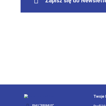
Zapisz się do Newslett
Twoje 
PHU "PRIMUS"