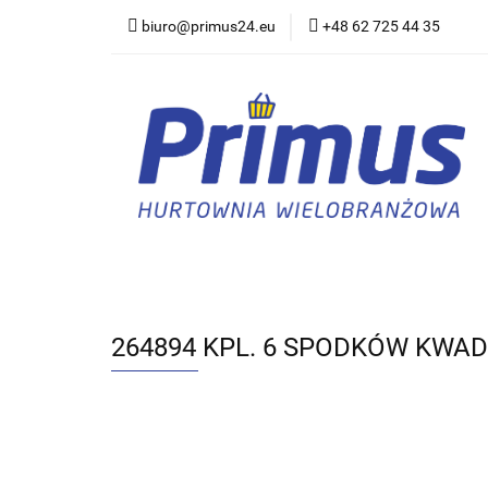
biuro@primus24.eu
+48 62 725 44 35
Artykuły Szkolno-B
Rajstopy, Pończoch
Artykuły Szkolno-Biurowe
Bielizna
264894 KPL. 6 SPODKÓW KWAD