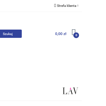
Strefa klienta
we
Zaloguj się
Zarejestruj się
Dodaj zgłoszenie
0,00 zł
0
, Skarpety
Upominki
Zabawki