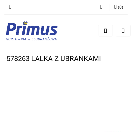
(
0
)
Zaloguj się
Zarejestruj się
Dodaj zgłoszenie
-578263 LALKA Z UBRANKAMI