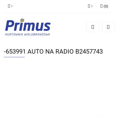
(
0
)
Zaloguj się
Zarejestruj się
Dodaj zgłoszenie
-653991 AUTO NA RADIO B2457743