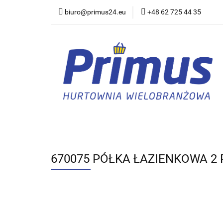
biuro@primus24.eu
+48 62 725 44 35
Artykuły Szkolno-B
Rajstopy, Pończoch
Artykuły Szkolno-Biurowe
Bielizna
670075 PÓŁKA ŁAZIENKOWA 2