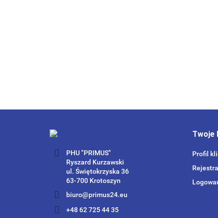
Twoje 
PHU "PRIMUS"
Profil kl
Ryszard Kurzawski
Rejestra
ul. Świętokrzyska 36
63-700 Krotoszyn
Logowa
biuro@primus24.eu
+48 62 725 44 35