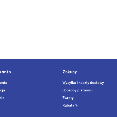
konto
Zakupy
ienta
Wysyłka i koszty dostawy
cja
Sposoby płatności
nie
Zwroty
Rabaty %