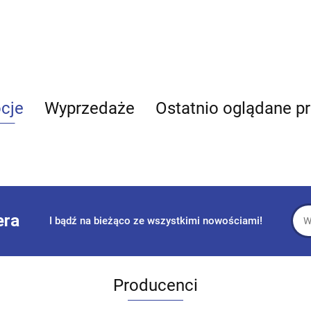
cje
Wyprzedaże
Ostatnio oglądane p
era
I bądź na bieżąco ze wszystkimi nowościami!
Producenci