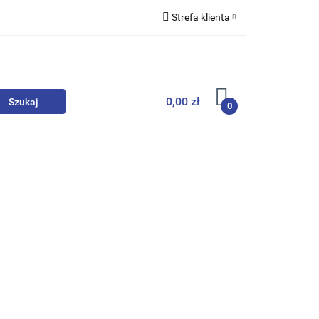
Strefa klienta
we
Zaloguj się
Zarejestruj się
Dodaj zgłoszenie
0,00 zł
0
, Skarpety
Upominki
Zabawki