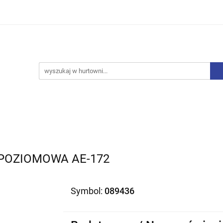
iurowe
Bielizna
Drobne AGD
Produkty Sezono
y, Skarpety
Upominki
Zabawki
Drobne AGD
Produkty Sezonowe
Rajstopy, Pończochy
 POZIOMOWA AE-172
Symbol:
089436