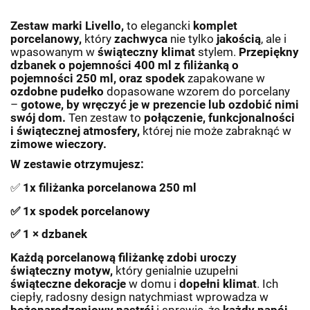
Zestaw marki
Livello,
to elegancki
komplet
porcelanowy,
który
zachwyca
nie tylko
jakością
, ale i
wpasowanym w
świąteczny klimat
stylem.
Przepiękny
dzbanek o pojemności 400 ml z filiżanką o
pojemności 250 ml, oraz spodek
zapakowane w
ozdobne pudełko
dopasowane wzorem do porcelany
–
gotowe, by wręczyć je w prezencie lub ozdobić nimi
swój dom.
Ten zestaw to
połączenie, funkcjonalności
i świątecznej atmosfery,
której nie może zabraknąć w
zimowe wieczory.
W zestawie otrzymujesz:
✅
1x filiżanka porcelanowa 250 ml
✅
1x spodek porcelanowy
✅
1
×
dzbanek
Każdą porcelanową filiżankę zdobi uroczy
świąteczny
motyw,
który genialnie uzupełni
świąteczne dekoracje
w domu i
dopełni klimat
.
Ich
ciepły, radosny design natychmiast wprowadza w