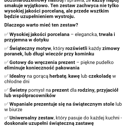
bożonarodzeniowy nastrój
i sprawia, że
każdy napój
smakuje wyjątkowo. Ten zestaw zachwyca nie tylko
wysokiej jakości porcelaną, ale przede wsztkim
będzie uzupełnieniem wystroju.
Dlaczego warto mieć ten zestaw?
✅
Wysokiej jakości porcelana
– elegancka,
trwała i
przyjemna w dotyku
✅
Świąteczny motyw
, który
rozświetli
każdy
zimowy
poranek, lub długi wieczór przy kominku
✅
Gotowy do wręczenia prezent
– piękne pudełko
eliminuje konieczność pakowania
✅
Idealny
na gorącą
herbatę
,
kawę
lub
czekoladę
w
chłodne dni
✅
Świetny
pomysł na
prezent
dla
rodziny, przyjaciół
lub współpracowników
✅
Wspaniale prezentuje się na świątecznym stole
lub
w biurze
✅
Uniwersalny zestaw
, który pasuje do każdej kuchni -
doskonale uzupełni świąteczną zastawę