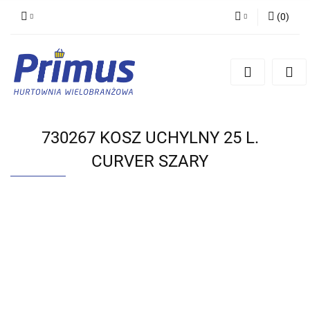
(
0
)
Zaloguj się
Zarejestruj się
Dodaj zgłoszenie
730267 KOSZ UCHYLNY 25 L.
CURVER SZARY