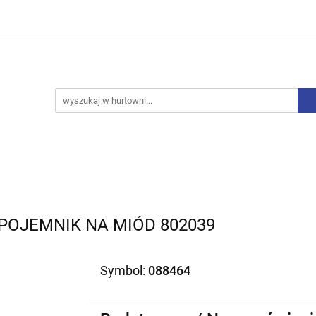
iurowe
Bielizna
Drobne AGD
Produkty Sezono
y, Skarpety
Upominki
Zabawki
Drobne AGD
Produkty Sezonowe
Rajstopy, Pończochy
POJEMNIK NA MIÓD 802039
Symbol:
088464