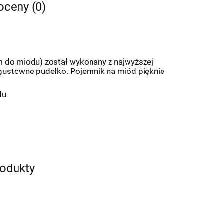
 oceny (0)
m do miodu) został wykonany z najwyższej
, gustowne pudełko. Pojemnik na miód pięknie
du
rodukty