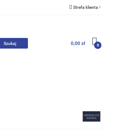
Strefa klienta
we
Zaloguj się
Zarejestruj się
Dodaj zgłoszenie
0,00 zł
0
, Skarpety
Upominki
Zabawki