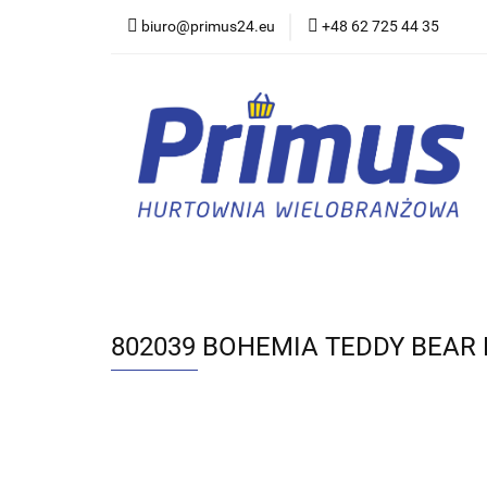
biuro@primus24.eu
+48 62 725 44 35
Artykuły Szkolno-B
Rajstopy, Pończoch
Artykuły Szkolno-Biurowe
Bielizna
802039 BOHEMIA TEDDY BEAR 