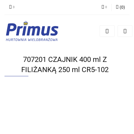
(
0
)
Zaloguj się
Zarejestruj się
Dodaj zgłoszenie
707201 CZAJNIK 400 ml Z
FILIŻANKĄ 250 ml CR5-102