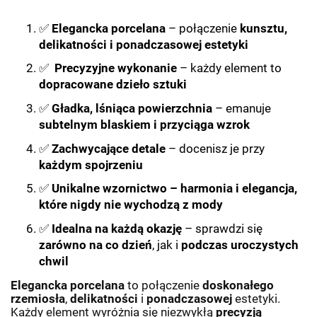
✅
Elegancka porcelana
– połączenie
kunsztu,
delikatności i ponadczasowej estetyki
✅
Precyzyjne wykonanie
– każdy element to
dopracowane dzieło sztuki
✅
Gładka, lśniąca powierzchnia
– emanuje
subtelnym blaskiem i przyciąga wzrok
✅
Zachwycające detale
– docenisz je przy
każdym spojrzeniu
✅
Unikalne wzornictwo – harmonia i elegancja,
które nigdy nie wychodzą z mody
✅
Idealna na każdą okazję
– sprawdzi się
zarówno na co dzień
, jak i
podczas uroczystych
chwil
Elegancka porcelana
to połączenie
doskonałego
rzemiosła
,
delikatności
i
ponadczasowej
estetyki.
Każdy element wyróżnia się niezwykłą
precyzją