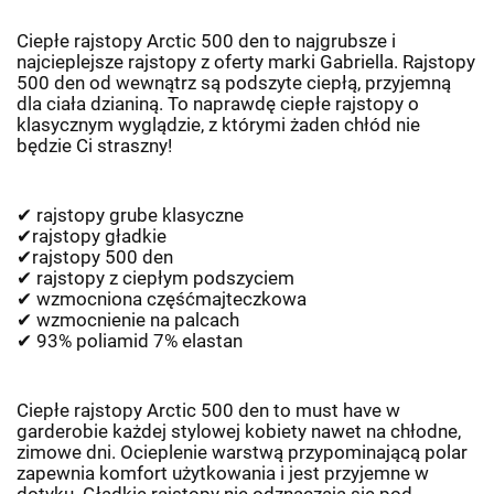
Ciepłe rajstopy Arctic 500 den to najgrubsze i
najcieplejsze rajstopy z oferty marki Gabriella. Rajstopy
500 den od wewnątrz są podszyte ciepłą, przyjemną
dla ciała dzianiną. To naprawdę ciepłe rajstopy o
klasycznym wyglądzie, z którymi żaden chłód nie
będzie Ci straszny!
✔
rajstopy grube klasyczne
✔
rajstopy g
ł
adkie
✔
rajstopy 500 den
✔
rajstopy z
ciep
ł
ym podszyciem
✔
wzmocniona cz
ęść
majteczkowa
✔
wzmocnienie na
palcach
✔
93% poliamid 7% elastan
Ciepłe rajstopy Arctic 500 den to must have w
garderobie każdej stylowej kobiety nawet na chłodne,
zimowe dni. Ocieplenie warstwą przypominającą polar
zapewnia komfort użytkowania i jest przyjemne w