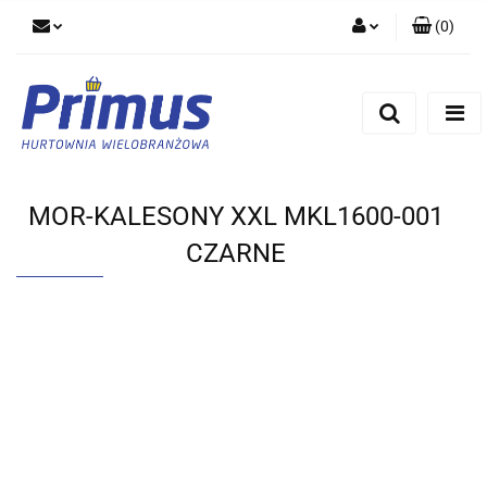
(
0
)
Zaloguj się
Zarejestruj się
Dodaj zgłoszenie
MOR-KALESONY XXL MKL1600-001
CZARNE