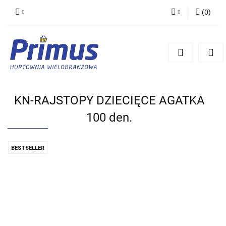
(
0
)
Zaloguj się
Zarejestruj się
Dodaj zgłoszenie
KN-RAJSTOPY DZIECIĘCE AGATKA
100 den.
BESTSELLER