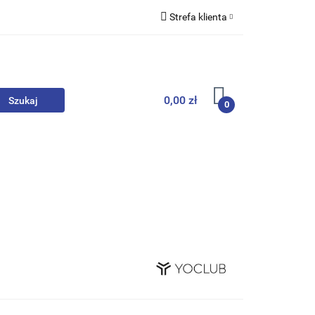
Strefa klienta
we
Zaloguj się
Zarejestruj się
Dodaj zgłoszenie
0,00 zł
0
, Skarpety
Upominki
Zabawki