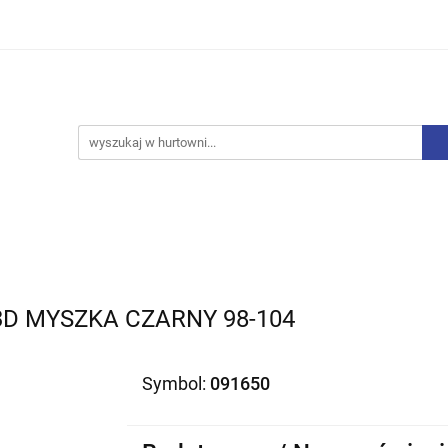
iurowe
Bielizna
Drobne AGD
Produkty Sezono
y, Skarpety
Upominki
Zabawki
Drobne AGD
Produkty Sezonowe
Rajstopy, Pończochy
 3D MYSZKA CZARNY 98-104
Symbol:
091650