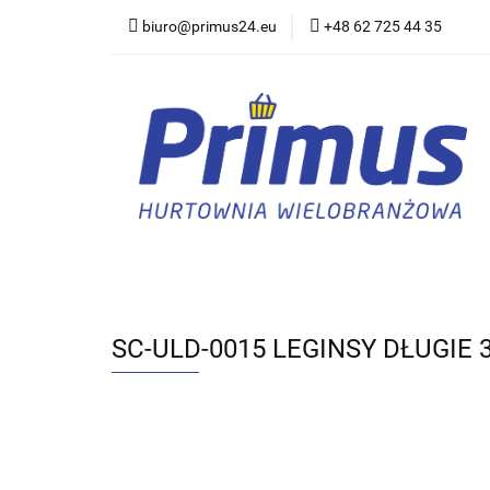
biuro@primus24.eu
+48 62 725 44 35
Artykuły Szkolno-B
Rajstopy, Pończoch
Artykuły Szkolno-Biurowe
Bielizna
SC-ULD-0015 LEGINSY DŁUGIE