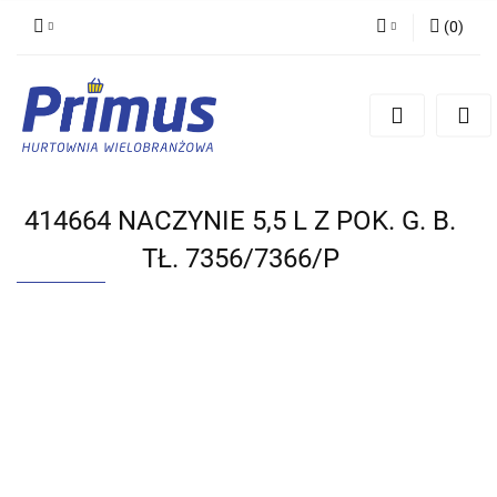
(
0
)
Zaloguj się
Zarejestruj się
Dodaj zgłoszenie
414664 NACZYNIE 5,5 L Z POK. G. B.
TŁ. 7356/7366/P