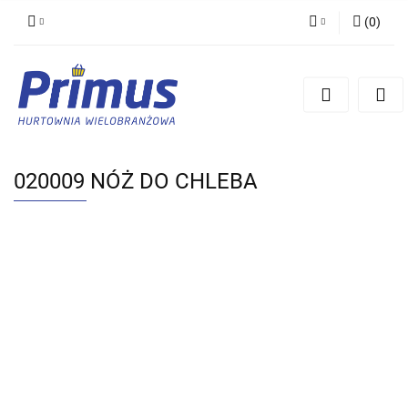
(
0
)
Zaloguj się
Zarejestruj się
Dodaj zgłoszenie
020009 NÓŻ DO CHLEBA