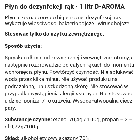
Płyn do dezynfekcji rąk - 1 litr D-AROMA
Płyn przeznaczony do higienicznej dezynfekcji rak.
Wykazuje właściwości bakteriobójcze i wirusobójcze.
Stosować tylko do użytku zewnętrznego.
Sposób użycia:
Spryskać dłonie od zewnętrznej i wewnętrznej strony, a
następnie rozprowadzić po całych rękach do momentu
wchłonięcia płynu. Powtórzyć czynność. Nie spłukiwać
wodą przez kilka minut. Nie używać produktu na
podrażnioną, lub uszkodzoną skórę. Nie stosować w
przypadku wystąpienia alergii skórnych. Nie stosować
u dzieci poniżej 7 roku życia. Wysoce łatwopalna ciecz i
pary.
Substancje czynne:
etanol 70,4g / 100g, propan – 2 –
ol 0,72g/100g.
Skład:
alkohol etylowy skazony 70%.