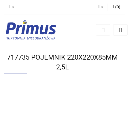
(
0
)
Zaloguj się
Zarejestruj się
Dodaj zgłoszenie
717735 POJEMNIK 220X220X85MM
2,5L