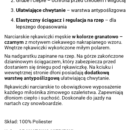
Grube i ciepłe – ochrona przed chłodem i wilgocią
Ułatwiające chwytanie
– warstwa antypoślizgowa
Elastyczny ściągacz i regulacja na rzep
– dla
lepszego dopasowania
Narciarskie rękawiczki męskie
w kolorze granatowo –
czarnym
z motywem ciekawego nakrapianego wzoru.
Wnętrze rękawiczki wykończone miłym polarem.
Na nadgarstku zapinane na rzep. Na górze zakończone
dzianinowym ściągaczem, który zabezpiecza przed
dostaniem się śniegu pod rękawiczkę. Na kciuku i
wewnętrznej stronie dłoni posiadają
dodatkową
warstwę antypoślizgową
ułatwiającą chwytanie.
Rękawiczki narciarskie to obowiązkowe wyposażenie
każdego miłośnika zimowego szaleństwa. Zapewniają
dłoniom ciepło i suchość. Doskonałe do jazdy na
nartach czy snowboardzie.
Skład: 100% Poliester