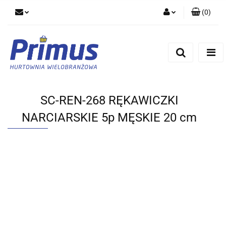
(
0
)
Zaloguj się
Zarejestruj się
Dodaj zgłoszenie
SC-REN-268 RĘKAWICZKI
NARCIARSKIE 5p MĘSKIE 20 cm