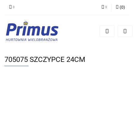
(
0
)
Zaloguj się
Zarejestruj się
Dodaj zgłoszenie
705075 SZCZYPCE 24CM