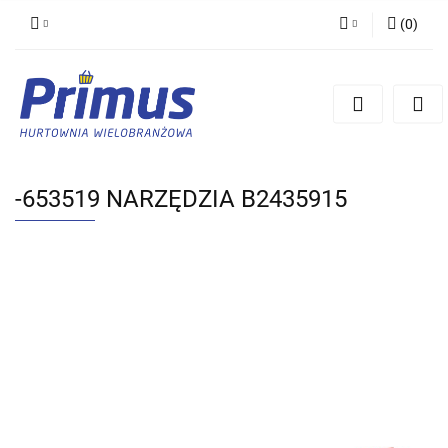
(
0
)
Zaloguj się
Zarejestruj się
Dodaj zgłoszenie
-653519 NARZĘDZIA B2435915