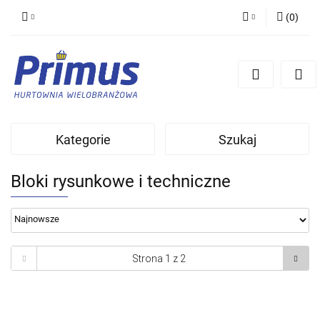
(
0
)
Zaloguj się
Zarejestruj się
Dodaj zgłoszenie
Kategorie
Szukaj
Bloki rysunkowe i techniczne